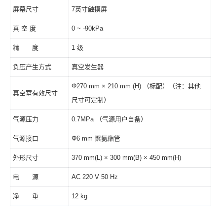
屏幕尺寸
7英寸触摸屏
真 空 度
0 ~ -90kPa
精 度
1 级
负压产生方式
真空发生器
Φ270 mm × 210 mm (H) （标配）（注：其他
真空室有效尺寸
尺寸可定制）
气源压力
0.7MPa （气源用户自备）
气源接口
Φ6 mm 聚氨酯管
外形尺寸
370 mm(L) × 300 mm(B) × 450 mm(H)
电 源
AC 220 V 50 Hz
净 重
12 kg