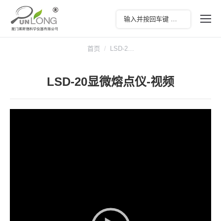
您在这里：
首页
LSD-2…
LSD-20显微熔点仪-视频
视
频
播
放
器