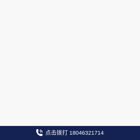
点击拨打 18046321714