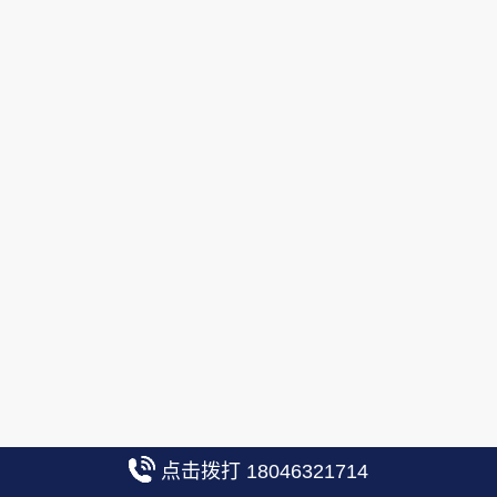
点击拨打 18046321714