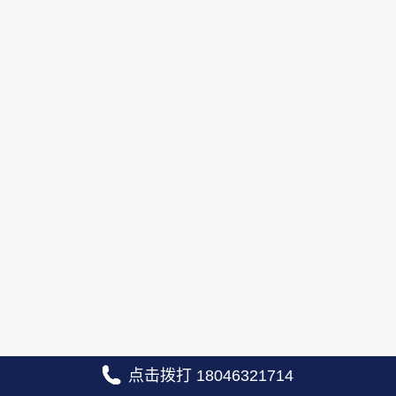
点击拨打 18046321714