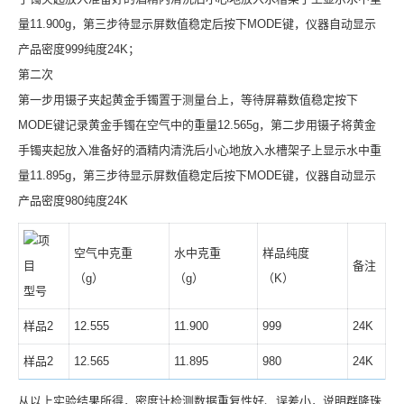
量11.900g，第三步待显示屏数值稳定后按下MODE键，仪器自动显示
产品密度999纯度24K；
第二次
第一步用镊子夹起黄金手镯置于测量台上，等待屏幕数值稳定按下
MODE键记录黄金手镯在空气中的重量12.565g，第二步用镊子将黄金
手镯夹起放入准备好的酒精内清洗后小心地放入水槽架子上显示水中重
量11.895g，第三步待显示屏数值稳定后按下MODE键，仪器自动显示
产品密度980纯度24K
项
空气中克重
水中克重
样品纯度
目
备注
（g）
（g）
（K）
型号
样品2
12.555
11.900
999
24K
样品2
12.565
11.895
980
24K
从以上实验结果所得，密度计检测数据重复性好、误差小，说明群隆珠