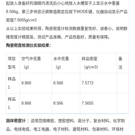
起放入准备好的酒精内清洗后小心地放入水槽架子上显示水中重量
8.566g，第三步待显示屏数值稳定后按下MODE键，仪器自动显示产品
密度7.5655g/cm3
从以上实验结果所得，陶瓷密度计检测数据重复性好、误差小，说明群
隆密度计精度高，测试产品准确，产品性能好，质量有保障。
陶瓷密度检测仪实验结果：
项目
空气中克重
水中克重
样品密度
备
型号
（g）
（g）
（g/cm3）
注
样品
9.869
8.568
7.5772
1
样品
9.868
8.566
7.5655
1
固体密度计
：适用范围橡胶、塑胶塑料、高分子、复合材料、化学制
品、电线电缆、电工电器、电子材料、建筑材料、包装材料、环保材