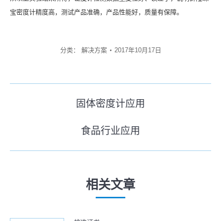
宝密度计精度高，测试产品准确，产品性能好，质量有保障。
分类：
解决方案
2017年10月17日
文
固体密度计应用
历
章
史
食品行业应用
导
未
的
来
文
航
的
章：
文
相关文章
章：