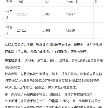
型号
（g）
（g）
（g/cm3）
注
样品
10.315
8.963
7.5997
2
样品
10.315
8.961
7.5866
2
从以上实验结果所得，密度计检测数据重复性好、误差小，说明群隆固
体密度计精度高，测试产品准确，产品性能好，质量有保障。
珠宝检测计
： 适用于：珠宝业，银行，当铺业，黄金回收行业及贵金属
研究实验室.
校准步骤：先将液体配件架装在主机上，并开机校准，校准前先将仪器
归零按CAL仪器显示100将100克砝码放在仪器上按MODE键仪器显示
ACAL表示正在校准。仪器显示100.00表示校准完成。
第一步用镊子夹起黄金手镯置于测量台上，等待屏幕数值稳定按下
MODE键记录黄金手镯在空气中的重量12.555g，第二步用镊子将黄金
手镯夹起放入准备好的酒精内清洗后小心地放入水槽架子上显示水中重