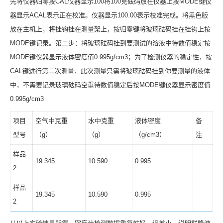
先将仪器归零按CAL仪器显示100将100克砝码放在仪器上按MODE键仪
器显示ACAL表示正在校准。仪器显示100.00表示校准完成。将黑色版
放在主机上，将挂钩挂在测量架上，按归零键将玻璃砝码挂在挂钩上按
MODE键记录。第二步：将玻璃砝码挂到要测试的溶液中待数值稳定按
MODE键仪器显示液体密度值0.995g/cm3；为了检测仪器的稳定性，按
CAL键进行第二次测量，此次测量只需将玻璃砝码挂到你要测量的液体
中，不需要记录玻璃砝码空重待数值稳定后按MODE键仪器显示密度值
0.995g/cm3
项目
空气中克重
水中克重
液体密度
备
型号
（g）
（g）
（g/cm3）
注
样品
19.345
10.590
0.995
2
样品
19.345
10.590
0.995
2