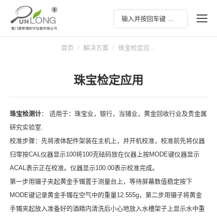
您在这里：
首页
解决方案
珠宝检定应…
珠宝检定应用
珠宝检测计
： 适用于：珠宝业，银行，当铺业，黄金回收行业及贵金属
研究实验室.
校准步骤：先将液体配件架装在主机上，并开机校准，校准前先将仪器
归零按CAL仪器显示100将100克砝码放在仪器上按MODE键仪器显示
ACAL表示正在校准。仪器显示100.00表示校准完成。
第一步用镊子夹起黄金手镯置于测量台上，等待屏幕数值稳定按下
MODE键记录黄金手镯在空气中的重量12.555g，第二步用镊子将黄金
手镯夹起放入准备好的酒精内清洗后小心地放入水槽架子上显示水中重