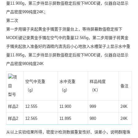
量11.900g，第三步待显示屏数值稳定后按下MODE键，仪器自动显示
产品密度999纯度24K；
第二次
第一步用镊子夹起黄金手镯置于测量台上，等待屏幕数值稳定按下
MODE键记录黄金手镯在空气中的重量12.565g，第二步用镊子将黄金
手镯夹起放入准备好的酒精内清洗后小心地放入水槽架子上显示水中重
量11.895g，第三步待显示屏数值稳定后按下MODE键，仪器自动显示
产品密度980纯度24K
项
空气中克重
水中克重
样品纯度
目
备注
（g）
（g）
（K）
型号
样品2
12.555
11.900
999
24K
样品2
12.565
11.895
980
24K
从以上实验结果所得，密度计检测数据重复性好、误差小，说明群隆珠