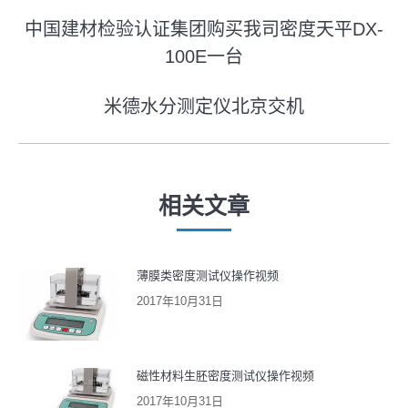
文
中国建材检验认证集团购买我司密度天平DX-
章
100E一台
历
史
导
米德水分测定仪北京交机
的
未
航
文
来
章：
的
文
相关文章
章：
薄膜类密度测试仪操作视频
2017年10月31日
磁性材料生胚密度测试仪操作视频
2017年10月31日