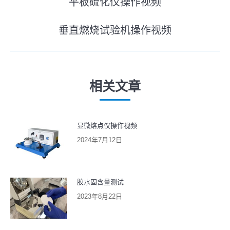
平板硫化仪操作视频
历
章
史
垂直燃烧试验机操作视频
导
未
的
来
文
航
的
章：
文
相关文章
章：
显微熔点仪操作视频
2024年7月12日
胶水固含量测试
2023年8月22日