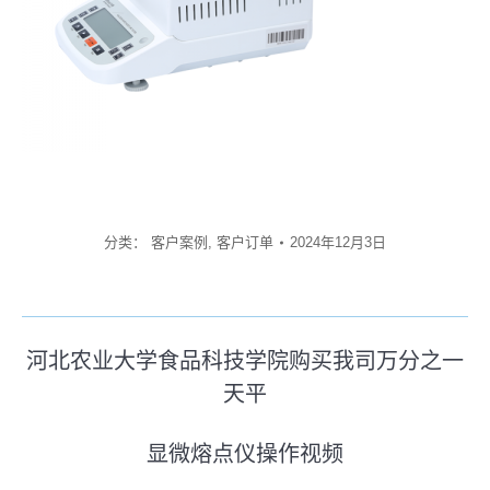
分类：
客户案例
,
客户订单
2024年12月3日
文
河北农业大学食品科技学院购买我司万分之一
章
天平
历
史
导
显微熔点仪操作视频
的
未
航
文