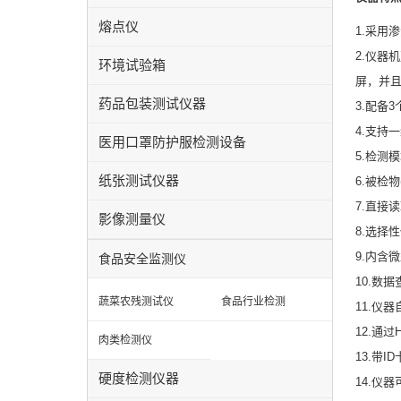
熔点仪
1.采用
2.仪器
环境试验箱
屏，并
药品包装测试仪器
3.配备
4.支持
医用口罩防护服检测设备
5.检测
纸张测试仪器
6.被检
7.直接
影像测量仪
8.选择
9.内含
食品安全监测仪
10.数
蔬菜农残测试仪
食品行业检测
11.仪
12.通
肉类检测仪
13.带
硬度检测仪器
14.仪