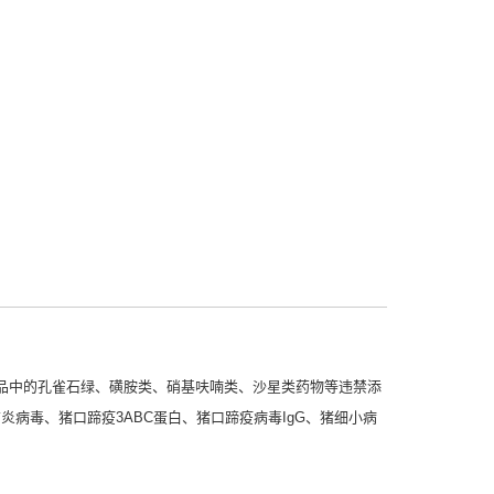
品中的孔雀石绿、磺胺类、硝基呋喃类、沙星类药物等违禁添
炎病毒、猪口蹄疫3ABC蛋白、猪口蹄疫病毒IgG、猪细小病
。