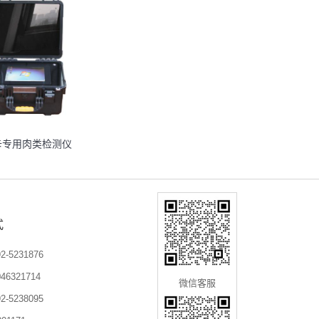
卡专用肉类检测仪
式
-5231876
6321714
微信客服
-5238095