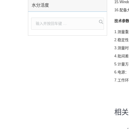
15.Wi
水分活度
16.配
技术参
1.测量重
2.稳定性
3.测量
4.批间差
5.计量方
6.电源：1
7.工作环
相关