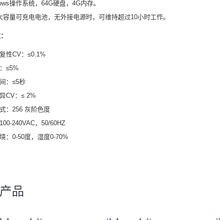
ndows操作系统，64G硬盘，4G内存。
备大容量可充电电池，无外接电源时，可维持超过10小时工作。
数：
复性CV：≤0.1%
：≤5%
时间：≤5秒
异CV：≤ 2%
式：256 灰阶色度
00-240VAC，50/60HZ
境：0-50度，湿度0-70%
产品