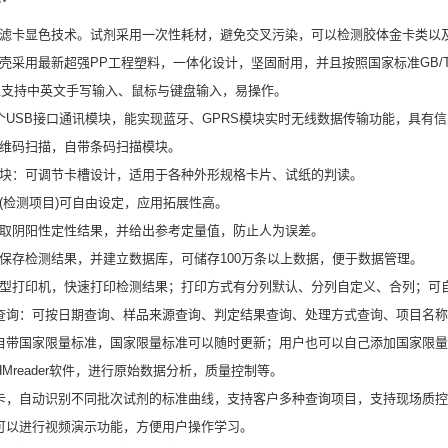
渗滤卡显色技术。试剂采用一次性耗材，避免交叉污染，可以检测胶体金卡类以
机壳采用最新超强PP工程塑料，一体化设计，坚固耐用，并且按照国家标准GB/T20
且支持中英文手写输入、鼠标与键盘输入，易操作。
3个USB接口通讯模块，能实现蓝牙、GPRS模块实时无线数据传输功能，具
一维码扫描，自带条码扫描模块。
模块：可调节卡槽设计，适用于各种外形规格卡片、试纸的判读。
物(检测项目)可自由设定，应用拓展性高。
读取阴阳性定性结果，并给出参考定量值，防止人为误差。
性保存检测结果，并建立数据库，可储存100万条以上数据，便于数据管理。
微型打印机，快速打印检测结果；打印方式有分列默认、分列自定义、合列；可
据查询：可按日期查询、样品来源查询、判定结果查询、处理方式查询、项目名
器自带国家限量标准，国家限量标准可以随时更新；用户也可以自己添加国家限
过HMreader软件，进行原始数据分析，质量控制等。
ID卡，自动识别不同批次试剂的标准曲线，支持客户多种查询项目，支持现场质
器可以进行视频演示功能，方便用户操作学习。