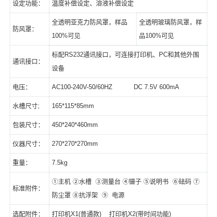
设定功能：
温度补偿设定、溶液补偿设定
全透明亚克力防风罩，样品
全透明玻璃防风罩，样
防风罩：
100%可见
品100%可见
标配RS232通讯接口，可连接打印机、PC和其他外围
通讯接口：
设备
电压：
AC100-240V-50/60HZ DC 7.5V 600mA
水槽尺寸;
165*115*85mm
包装尺寸：
450*240*460mm
仪器尺寸：
270*270*270mm
重量：
7.5kg
①主机 ②水槽 ③测量台 ④镊子 ⑤说明书 ⑥砝码 ⑦
标准附件：
防尘罩 ⑧抗浮架 ⑨ 电源
选配附件：
打印机X1(普通款) 打印机X2(带时间功能)