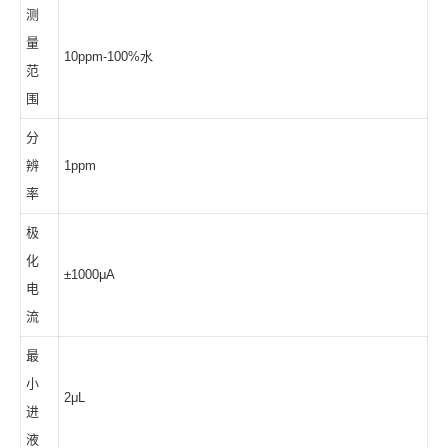
测
量
10ppm-100%水
范
围
分
辨
1ppm
率
极
化
±1000μA
电
流
最
小
2μL
进
液