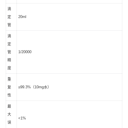
滴
定
20ml
管
滴
定
管
1/20000
精
度
重
复
≥99.3%（10mg水）
性
最
大
<1%
误