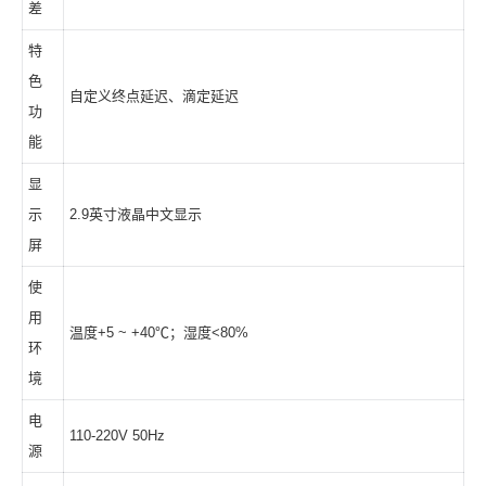
差
特
色
自定义终点延迟、滴定延迟
功
能
显
示
2.9英寸液晶中文显示
屏
使
用
温度+5 ~ +40℃；湿度<80%
环
境
电
110-220V 50Hz
源