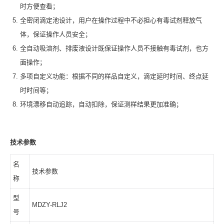
时方便查看；
全密闭滴定池设计，用户在操作过程中不必担心有毒试剂释放气
体，保证操作人员安全；
全自动吸溶剂、排废液设计既保证操作人员不接触有毒试剂，也方
面操作；
多项自定义功能：根据不同的样品自定义，滴定延时时间、终点延
时时间等；
环境漂移自动追踪，自动扣除，保证测样结果更加准确；
技术参数
名
技术参数
称
型
MDZY-RLJ2
号