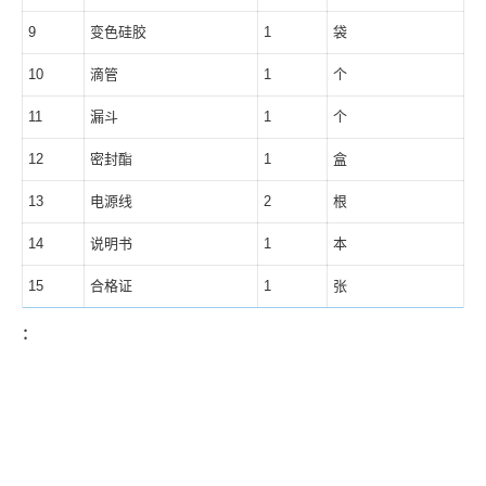
9
变色硅胶
1
袋
10
滴管
1
个
11
漏斗
1
个
12
密封酯
1
盒
13
电源线
2
根
14
说明书
1
本
15
合格证
1
张
：