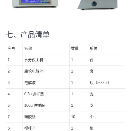
七、产品清单
序号
名称
数量
单位
1
水分仪主机
1
台
2
库伦电解池
1
套
3
电解液
1
瓶（500ml）
4
0.5ul进样器
1
支
6
100ul进样器
1
支
7
硅胶垫
10
个
8
搅拌子
1
根