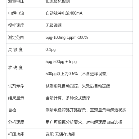
测量电压
恒流极化检测
电解电流
自动脉冲电流400mA
搅拌速度
无级调速
测定范围
5μg-100mg 1ppm-100%
灵 敏 度
0.1μg
5μg-500μg ± 5 μg
准 确 度
500μg以上为0.5%（不含进样误差）
试剂寿命
试剂消耗自动跟踪，失效后自动提醒
结果显示
含量计算、多种公式选择
自检
测量电极短路开路提示，直观显示电解液状态
分析速度
用户可根据分析要求，对电解速度自由选择
打印功能
选配 无储存功能