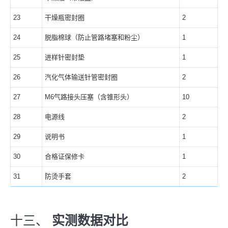
23
干燥瓶密封圈
2
24
脱脂棉球（防止管路堵塞和粉尘）
1
25
进样针密封垫
1
26
汽化气体输送针管密封圈
2
27
M6气路接头压塞（含锥形头）
10
28
电源线
2
29
说明书
1
30
合格证保修卡
1
31
防烫手套
2
十三、
实测数据对比