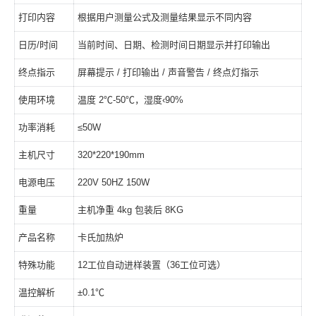
打印内容
根据用户测量公式及测量结果显示不同内容
日历/时间
当前时间、日期、检测时间日期显示并打印输出
终点指示
屏幕提示 / 打印输出 / 声音警告 / 终点灯指示
使用环境
温度 2℃-50℃，湿度‹90%
功率消耗
≤50W
主机尺寸
320*220*190mm
电源电压
220V 50HZ 150W
重量
主机净重 4kg 包装后 8KG
产品名称
卡氏加热炉
特殊功能
12工位自动进样装置（36工位可选）
温控解析
±0.1℃