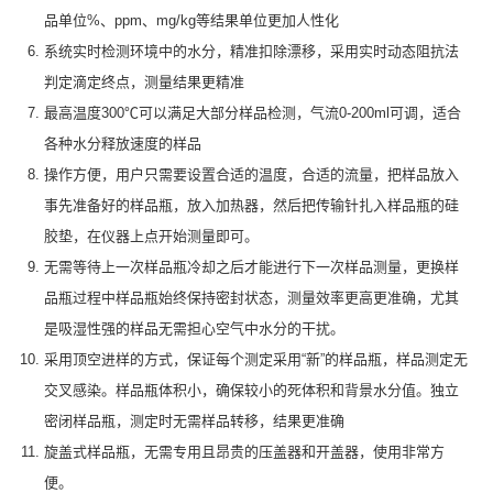
品单位%、ppm、mg/kg等结果单位更加人性化
系统实时检测环境中的水分，精准扣除漂移，采用实时动态阻抗法
判定滴定终点，测量结果更精准
最高温度300℃可以满足大部分样品检测，气流0-200ml可调，适合
各种水分释放速度的样品
操作方便，用户只需要设置合适的温度，合适的流量，把样品放入
事先准备好的样品瓶，放入加热器，然后把传输针扎入样品瓶的硅
胶垫，在仪器上点开始测量即可。
无需等待上一次样品瓶冷却之后才能进行下一次样品测量，更换样
品瓶过程中样品瓶始终保持密封状态，测量效率更高更准确，尤其
是吸湿性强的样品无需担心空气中水分的干扰。
采用顶空进样的方式，保证每个测定采用“新”的样品瓶，样品测定无
交叉感染。样品瓶体积小，确保较小的死体积和背景水分值。独立
密闭样品瓶，测定时无需样品转移，结果更准确
旋盖式样品瓶，无需专用且昂贵的压盖器和开盖器，使用非常方
便。