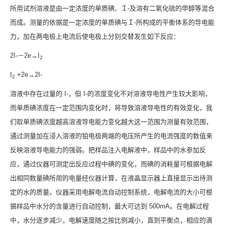
所用试剂溶液是由一定浓度的单质碘、Ｉ-及溶有二氧化硫的甲醇等混合
而成。测量的依据是一定浓度的单质碘与Ｉ-所构成的平衡体系的导电能
力，加在两电极上电流后使电极上分别交替发生如下反应：
2I-－2e→I
2
I
+2e→2I-
2
溶液中存在过量的 I-，但 I-的浓度变化不对溶液导电性产生较大影响，
而单质碘浓度在一定范围内变化时，将导致溶液导电性的有效变化，我
们取单质碘浓度越高溶液导电能力变化越大这一范围为测量有效范围，
通过测量加在浸入溶液的铂电极两端的电压所产生的电流强度的数值来
反映溶液导电能力的强弱。把样品注入电解液中，样品中的水参加反
应，通过仪器可测定出反应过程中碘的变化，而碘的消耗量可根据电解
出相同数量碘所用的电量经仪器计算，在液晶显示器上直接显示出待测
定的水的质量。仪器采用电解电流自动控制系统，电解电流的大小可根
据样品中水分的含量进行自动控制，最大可达到 500mA。在电解过程
中，水分逐步减少，电解速度随之按比例减小，直到平衡点，相应的滴