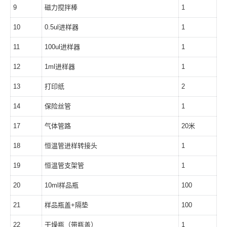
9
磁力搅拌棒
1
10
0.5ul进样器
1
11
100ul进样器
1
12
1ml进样器
1
13
打印纸
2
14
保险丝管
1
17
气体管路
20米
18
恒温管进样转接头
1
19
恒温管支架管
1
20
10ml样品瓶
100
21
样品瓶盖+隔垫
100
22
干燥瓶（带瓶盖）
1