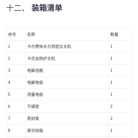
十二、
装箱清单
序号
名称
数量
1
卡尔费休水分测定仪主机
1
2
卡氏加热炉主机
1
3
电解池瓶
1
4
电解电极
1
5
测量电极
1
6
干燥管
2
7
密封垫
2
8
真空硅脂
1