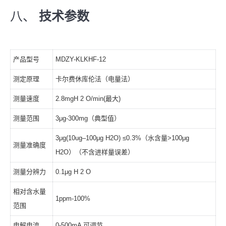
八、
技术参数
产品型号
MDZY-KLKHF-12
测定原理
卡尔费休库伦法（电量法）
测量速度
2.8mgH 2 O/min(最大)
测量范围
3μg-300mg（典型值）
3μg(10ug–100μg H2O) ≤0.3%（水含量>100μg
测量准确度
H2O）（不含进样量误差）
测量分辨力
0.1μg H 2 O
相对含水量
1ppm-100%
范围
电解电流
0-500mA 可调节