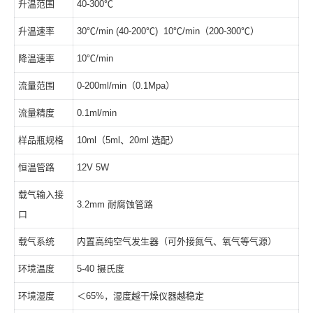
升温范围
40-300℃
升温速率
30℃/min (40-200℃) 10℃/min（200-300℃）
降温速率
10℃/min
流量范围
0-200ml/min（0.1Mpa）
流量精度
0.1ml/min
样品瓶规格
10ml（5ml、20ml 选配）
恒温管路
12V 5W
载气输入接
3.2mm 耐腐蚀管路
口
载气系统
内置高纯空气发生器（可外接氮气、氧气等气源）
环境温度
5-40 摄氏度
环境湿度
＜65%，湿度越干燥仪器越稳定