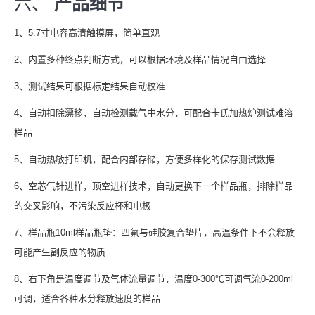
六、
产品细节
1、5.7寸电容高清触摸屏，简单直观
2、内置多种终点判断方式，可以根据环境及样品情况自由选择
3、测试结果可根据标定结果自动校准
4、自动扣除漂移，自动检测载气中水分，可配合卡氏加热炉测试难溶
样品
5、自动热敏打印机，配合内部存储，方便多样化的保存测试数据
6、空芯气针进样，顶空进样技术，自动更换下一个样品瓶，排除样品
的交叉影响，不污染反应杯和电极
7、样品瓶10ml样品瓶垫：四氟与硅胶复合垫片，高温条件下不会释放
可能产生副反应的物质
8、右下角是温度调节及气体流量调节，温度0-300℃可调气流0-200ml
可调，适合各种水分释放速度的样品