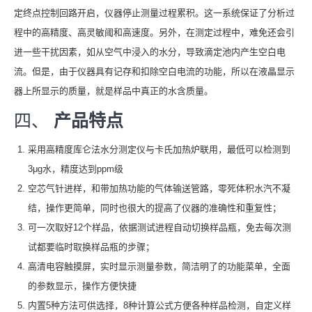
定终点控制回路开启，仪器停止测量过程累积。这一系统保证了分析过
程中的高精度、高灵敏阈和高速度。另外，在测定过程中，难免还会引
进一些干扰因素，如从空气中浸入的水分，导致滴定池内产生空白电
流。但是，由于仪器具有记存和扣除空白电流的功能，所以在液晶显示
器上所显示的质量，就是样品中真正的水含质量。
四、
产品特点
采用高精度库仑法水分测定仪与卡氏加热炉联用，最低可以检测到
3μg水，精度达到ppm级
空芯气针进样，和带加热功能的气体输送管路，零死体积水汽不凝
结，操作更简单，同时也很大的提高了仪器的准确性和重复性；
可一次取好12个样品，依据测试进程自动切换样品瓶，免去每次测
试都要临时取换样品瓶的步骤；
高清电容触摸屏，实时显示测量参数，简洁明了的功能菜单，全面
的参数显示，操作方便快捷
内置5种方法可供选择，8种计算公式方便各种样品检测，自定义样