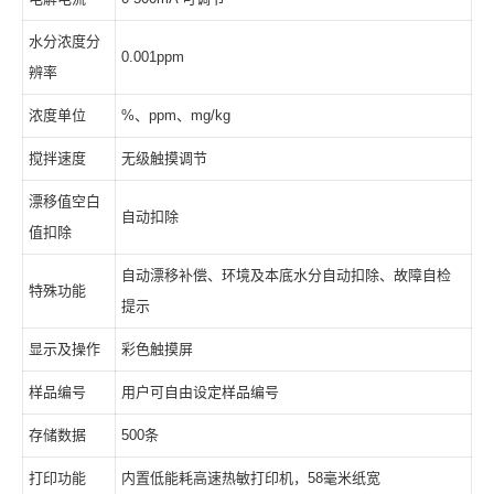
水分浓度分
0.001ppm
辨率
浓度单位
%、ppm、mg/kg
搅拌速度
无级触摸调节
漂移值空白
自动扣除
值扣除
自动漂移补偿、环境及本底水分自动扣除、故障自检
特殊功能
提示
显示及操作
彩色触摸屏
样品编号
用户可自由设定样品编号
存储数据
500条
打印功能
内置低能耗高速热敏打印机，58毫米纸宽