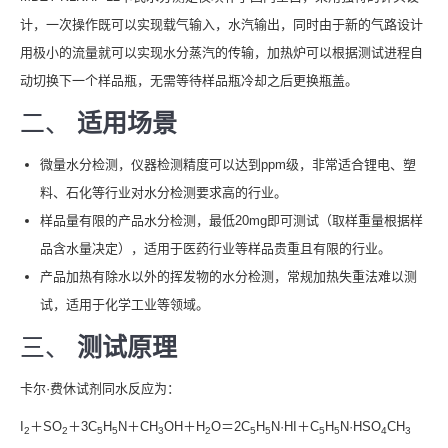
计，一次操作既可以实现载气输入，水汽输出，同时由于新的气路设计
用极小的流量就可以实现水分蒸汽的传输，加热炉可以根据测试进程自
动切换下一个样品瓶，无需等待样品瓶冷却之后更换瓶盖。
二、
适用场景
微量水分检测，仪器检测精度可以达到ppm级，非常适合锂电、塑
料、石化等行业对水分检测要求高的行业。
样品量有限的产品水分检测，最低20mg即可测试（取样重量根据样
品含水量决定），适用于医药行业等样品贵重且有限的行业。
产品加热有除水以外的挥发物的水分检测，常规加热失重法难以测
试，适用于化学工业等领域。
三、
测试原理
卡尔·费休试剂同水反应为：
I
＋SO
＋3C
H
N＋CH
OH＋H
O＝2C
H
N·HI＋C
H
N·HSO
CH
2
2
5
5
3
2
5
5
5
5
4
3