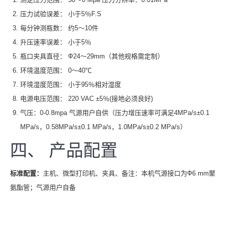
压力试验误差： 小于5％F.S
每分钟测瓶数： 约5～10件
升压速率误差： 小于5％
瓶口夹具直径： Ф24～29mm（其他规格需定制）
环境温度范围： 0～40℃
环境湿度范围： 小于95％相对湿度
电源电压范围： 220 VAC ±5％(接地必须良好)
气压：0-0.8mpa 气源用户自供（压力增压速率可满足4MPa/s±0.1
MPa/s，0.58MPa/s±0.1 MPa/s，1.0MPa/s±0.2 MPa/s）
四、 产品配置
标准配置：
主机、微型打印机、夹具、备注：本机气源接口为Ф6 mm聚
氨酯管；气源用户自备