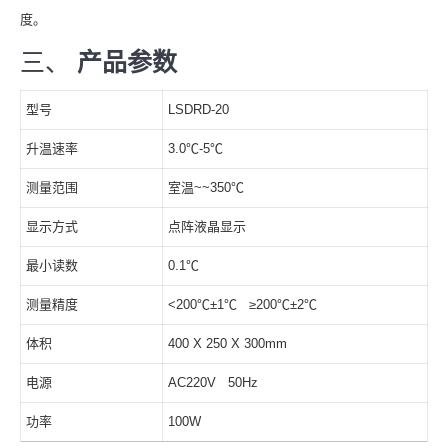
度。
三、
产品参数
型号
LSDRD-20
升温速率
3.0℃-5℃
测量范围
室温~~350℃
显示方式
点阵液晶显示
最小读数
0.1℃
测量精度
<200℃±1℃ ≥200℃±2℃
体积
400 X 250 X 300mm
电源
AC220V 50Hz
功率
100W