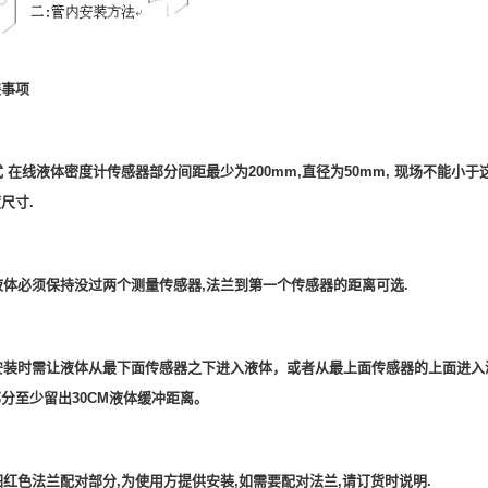
装事项
式
在线液体密度计传感器部分间距最少为200mm,直径为50mm, 现场不能小
尺寸.
场液体必须保持没过两个测量传感器,法兰到第一个传感器的距离可选.
道安装时需让液体从最下面传感器之下进入液体，或者从最上面传感器的上面进
分至少留出30CM液体缓冲距离。
装图红色法兰配对部分,为使用方提供安装,如需要配对法兰,请订货时说明.