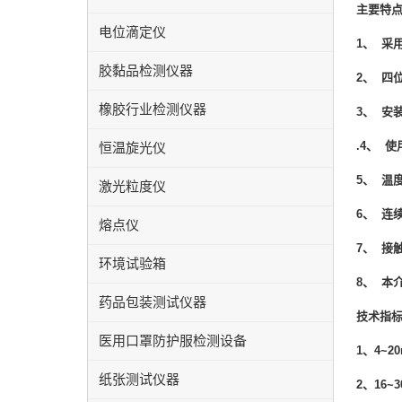
主要特
电位滴定仪
1、 采
胶黏品检测仪器
2、 四
橡胶行业检测仪器
3、 安
.
4、 
恒温旋光仪
5、 温
激光粒度仪
6、 连
熔点仪
7、 接
环境试验箱
8、 本
药品包装测试仪器
技术指
医用口罩防护服检测设备
1、4~
纸张测试仪器
2、16~