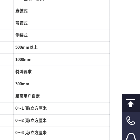
直装式
弯管式
侧装式
500mm
以上
1000mm
特殊要求
300mm
距离用户自定
0
～
1
克
/
立方厘米
0
～
2
克
/
立方厘米
0
～
3
克
/
立方厘米