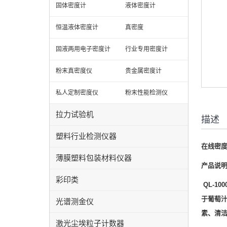
固体密度计
液体密度计
恒温液体密度计
真密度
固液两用电子密度计
行业专用密度计
粉末真密度仪
贵金属密度计
私人定制密度仪
粉末性能检测仪
拉力试验机
描述
塑料行业检测仪器
在线密
薄膜塑料包装材料仪器
产品说
彩印类
QL-
于葡萄
光谱测金仪
素、清
激光尘埃粒子计数器