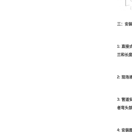
三：
安
1
:
直接
兰和长度
2: 现
3: 管
者弯头部
4: 安