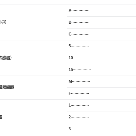
A···············
外形
B···············
C···············
5···············
传感器）
10···············
15···············
M···············
感器间距
F···············
1···············
围
2···············
3···············