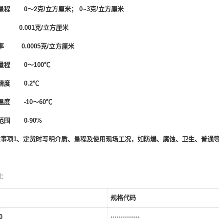
量程 0～2克/立方厘米； 0~3克/立方厘米
 0.001克/立方厘米
率 0.0005克/立方厘米
量程 0～100℃
精度 0.2℃
温度 -10～60℃
范围 0-90%
意事项
1、定货时写明介质、量程及使用现场工况，如防爆、腐蚀、卫生、普通
明
：
规格代码
0
···············