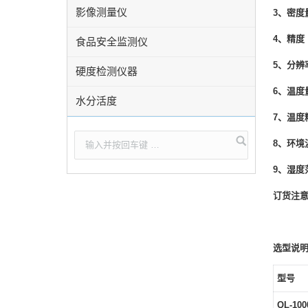
影像测量仪
3、密度
4、精度
食品安全监测仪
5、分辨
硬度检测仪器
6、温度
水分活度
7、温度
8、环境
9、湿度
订货注
选型说
型号
QL-100