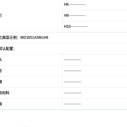
H6···············
兰
H8···············
H10···············
典型示例：MD3051A5M1H8
默认配置：
头
···············
号
···············
源
···············
构材料
···············
装
···············