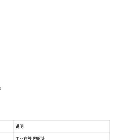
等
说明
工业在线 密度计