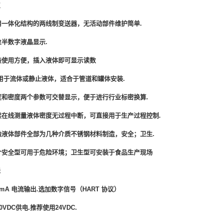
点
用一体化结构的两线制变送器，无活动部件维护简单.
位半数字液晶显示.
装使用方便，插入液体即可显示读数
使用于流体或静止液体，适合于管道和罐体安装.
度和密度两个参数可交替显示，便于进行行业标密换算.
续在线测量液体密度无过程中断，可直接用于生产过程控制.
触液体部件全部为几种介质不锈钢材料制造，安全；卫生.
介安全型可用于危险环境；卫生型可安装于食品生产现场
标
20mA 电流输出.选加数字信号（HART 协议）
30VDC供电.推荐使用24VDC.