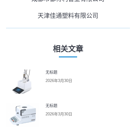
历
章
史
天津佳通塑料有限公司
导
未
的
来
文
航
的
章：
文
相关文章
章：
无标题
2026年3月30日
无标题
2026年3月30日