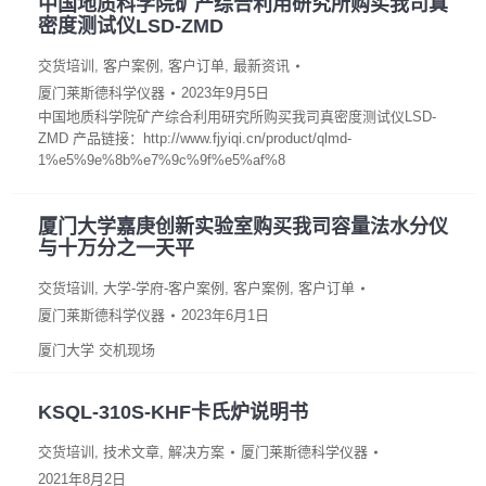
中国地质科学院矿产综合利用研究所购买我司真
密度测试仪LSD-ZMD
交货培训
,
客户案例
,
客户订单
,
最新资讯
厦门莱斯德科学仪器
2023年9月5日
中国地质科学院矿产综合利用研究所购买我司真密度测试仪LSD-
ZMD 产品链接：http://www.fjyiqi.cn/product/qlmd-
1%e5%9e%8b%e7%9c%9f%e5%af%8
厦门大学嘉庚创新实验室购买我司容量法水分仪
与十万分之一天平
交货培训
,
大学-学府-客户案例
,
客户案例
,
客户订单
厦门莱斯德科学仪器
2023年6月1日
厦门大学 交机现场
KSQL-310S-KHF卡氏炉说明书
交货培训
,
技术文章
,
解决方案
厦门莱斯德科学仪器
2021年8月2日