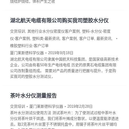
烧结炉烧结，体积产生之收
湖北航天电缆有限公司购买我司塑胶水分仪
交货培训
,
其他行业水分仪密度仪客户案例
,
塑料-水分仪-密度
仪-客户案例
,
塑料类-最新资讯
,
客户案例
,
客户订单
,
最新资讯
,
橡胶塑料行业-客户订单
厦门莱斯德科学仪器
2019年9月18日
湖北航天电缆有限公司隶属中国航天科技集团，是国家级高新技术
企业，公司由有着50年生产电线电缆 历史的原黄石电缆集团有限
公司改制重组而成。 需要对产品的质量进行把握与提升，于是购
买我司的塑胶水分测试仪，
茶叶水分仪测量报告
交货培训
厦门莱斯德科学仪器
2019年2月28日
茶叶水分测试仪使用方法 测试茶叶片：为了使测试过程中茶叶水
分仪将茶叶烘干烘透，我们将茶叶摊成分散状，以便温度能渗透进
去。取2克茶叶片丝置于不锈钢托盘中，用镊子将茶叶片丝平铺均