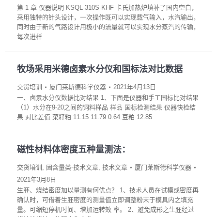
第 1 章 仪器说明 KSQL-310S-KHF 卡氏加热炉填补了国内空白，
采用独特的针头设计，一次操作既可以实现载气输入，水汽输出，
同时由于新的气路设计用极小的流量就可以实现水分蒸汽的传输，
每次进样
牧场采用米德卤素水分仪和国标法对比数据
交货培训
厦门莱斯德科学仪器
2021年4月13日
一、卤素水分仪数据比对结果 1、下面是仪器和手工国标比对结果
（1）水分在9-20之间的饲料样品 样品 国标检测结果 仪器快检结
果 对比差值 菜籽粕 11.15 11.79 0.64 豆粕 12.85
磁性材料体密度五种量测法：
交货培训
,
固含量类-技术文章
,
技术文章
厦门莱斯德科学仪器
2021年3月8日
生胚、烧结密度加以量测有何优点？ 1、技术人员在试模或密度再
确认时，可借着生胚密度的测量值立即调整粉末于模具内之填充
量。可缩短停机时间、增加运转效 率。 2、避免成形之生胚经过