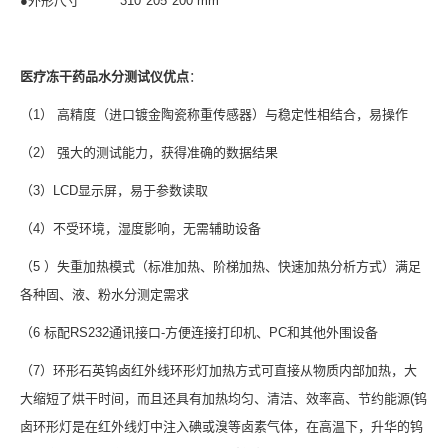
●外形尺寸 310*205*200 mm
医疗冻干药品水分测试仪优点
：
（1） 高精度（进口镀金陶瓷称重传感器）与稳定性相结合，易操作
（2） 强大的测试能力，获得准确的数据结果
（3）LCD显示屏，易于参数读取
（4）不受环境，湿度影响，无需辅助设备
（5 ）失重加热模式（标准加热、阶梯加热、快速加热分析方式）满足
各种固、液、粉水分测定需求
（6 标配RS232通讯接口-方便连接打印机、PC和其他外围设备
（7）环形石英钨卤红外线环形灯加热方式可直接从物质内部加热，大
大缩短了烘干时间，而且还具有加热均匀、清洁、效率高、节约能源(钨
卤环形灯是在红外线灯中注入碘或溴等卤素气体，在高温下，升华的钨