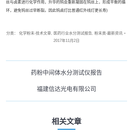
丝与卤素进行化学作用，升华的钨会重新凝固在钨丝上，形成平衡的循
环，避免钨丝过早断裂。因此钨卤灯比普通红外线灯更长寿)
分类：
化学粉末-技术文章
,
医药行业水分测试报告
,
粉末类-最新资讯
2017年11月2日
文
药粉中间体水分测试仪报告
历
章
史
福建信达光电有限公司
导
未
的
来
文
航
的
章：
文
相关文章
章：