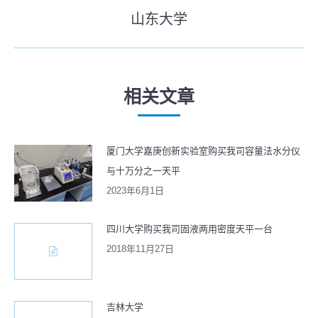
史
山东大学
导
未
的
来
文
航
的
章：
文
相关文章
章：
厦门大学嘉庚创新实验室购买我司容量法水分仪
与十万分之一天平
2023年6月1日
四川大学购买我司固液两用密度天平一台
2018年11月27日
吉林大学