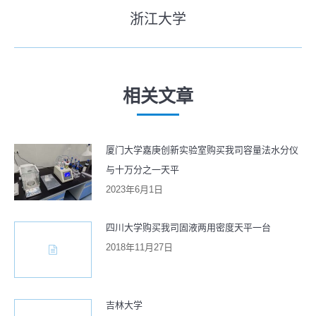
史
浙江大学
导
未
的
来
文
航
的
章：
文
相关文章
章：
厦门大学嘉庚创新实验室购买我司容量法水分仪
与十万分之一天平
2023年6月1日
四川大学购买我司固液两用密度天平一台
2018年11月27日
吉林大学