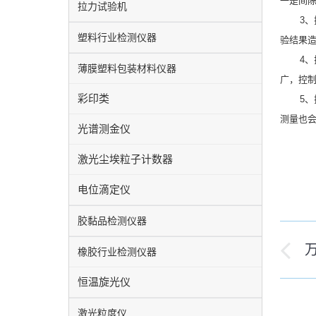
一是间
拉力试验机
3、拉
塑料行业检测仪器
验结果
4、拉
薄膜塑料包装材料仪器
广，控
彩印类
5、拉
测量也
光谱测金仪
激光尘埃粒子计数器
电位滴定仪
胶黏品检测仪器
文
橡胶行业检测仪器
历
章
史
恒温旋光仪
导
的
激光粒度仪