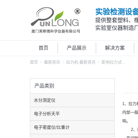
实验检测设
提供整套塑料、
实验室仪器制造
首页
产品展示
解决方案
您在这里：
首页
最新资讯
拉力机-最新资讯
影响拉力试…
产品类别
水分测定仪
1、拉
内部一
电子分析天平
响。
电子密度仪/比重计
2、驱