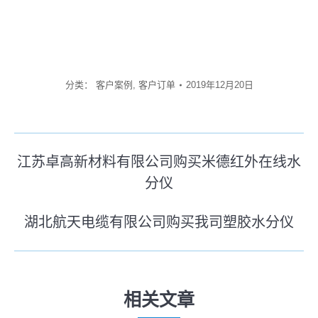
分类：
客户案例
,
客户订单
2019年12月20日
文
江苏卓高新材料有限公司购买米德红外在线水
章
分仪
历
史
导
湖北航天电缆有限公司购买我司塑胶水分仪
的
未
航
文
来
章：
的
文
相关文章
章：