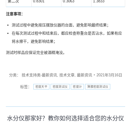
第二次
0.8301
0.3063
1.3833
注意事项：
测试过程中避免按压摆放仪器的台面，避免影响最终结果；
在每次测试过程中和结束后，都应检查称重台是否沾水，如果有应
将水擦干，避免影响结果；
测试时样品应保证完全被酒精淹没。
分类：
技术支持类-最新资讯
,
技术文章
,
最新资讯
2021年3月16日
标签：
密度天平
密度测试仪
密度计
薄膜密度测试仪
文
水分仪那家好？教你如何选择适合您的水分仪
历
章
史