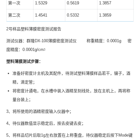
第一次
1.5329
0.5619
1.3857
第二次
1.4541
0.5332
1.3859
2号样品塑料薄膜密度测试报告
测试仪器：群隆DX-100薄膜密度测试仪 称重精度：0.0001g 密
度精度：0.0001g/cmᶾ
塑料薄膜测试步骤：
准备好密度计主机及其配件，待测试塑料薄膜样品若干，镊子，酒
精，滴定管；
将密度计通电，在水槽中装入酒精至刻线处，放在主机上，再将称
量台装上；
3、将所使用的酒精密度输入仪器中；
4、待仪器数值显示稳定后，按去皮键去皮；
5、将样品切片后取1g左右放置在上称重盘，待仪器稳定后按下Mode键