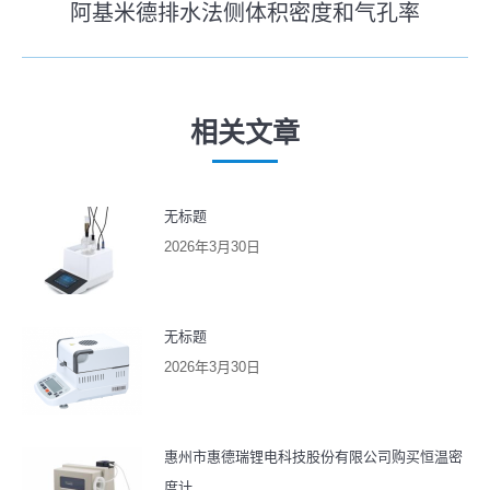
阿基米德排水法侧体积密度和气孔率
导
未
的
来
文
航
的
章：
文
相关文章
章：
无标题
2026年3月30日
无标题
2026年3月30日
惠州市惠德瑞锂电科技股份有限公司购买恒温密
度计