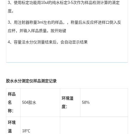
3、使用标定功能用10ul的纯水标定3-5次作为样品检测计算的滴定
度。
3、用注射器称量3ml左右的样品，，称量后从反应杯进样口倒入反
应杯，并输入样品质量。按开始键
4、容量法水分仪测量结束后，会自动显示结果
胶水水分测定仪样品测定记录
样品
环境湿
名
504胶水
58%
度：
称：
环境
温
18℃