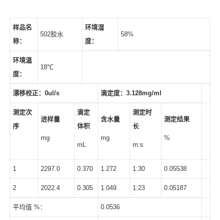
样品名
环境湿
502胶水
58%
称：
度：
环境温
18℃
度：
漂移校正：
0ul/s
滴定度：
3.128mg/ml
测定次
滴定
测定时
进样量
含水量
测定结果
序
体积
长
mg
mg
%
mL
m:s
1
2297.0
0.370
1.272
1:30
0.05538
2
2022.4
0.305
1.049
1:23
0.05187
平均值 %：
0.0536