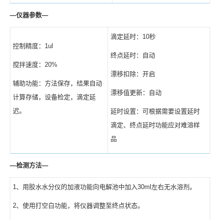
—
仪器参数
—
滴定延时：10秒
控制精度：1ul
终点延时：自动
搅拌速度：20%
漂移扣除：开启
辅助功能：方法保存，结果自动
漂移值更新：自动
计算存储，设备检定，滴定延
迟。
延时设置：可根据需要设置延时
滴定、终点延时功能应对难溶样
品
—
检测方法
—
1、用胶水水分仪的加液功能向电解池中加入30ml左右无水溶剂。
2、使用打空白功能，将仪器调整至终点状态。