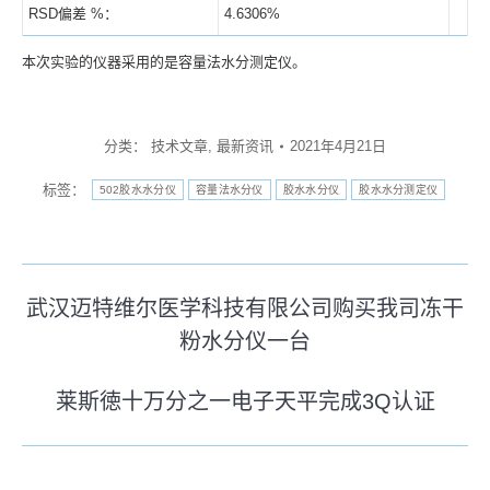
RSD偏差 %：
4.6306%
本次实验的仪器采用的是容量法水分测定仪。
分类：
技术文章
,
最新资讯
2021年4月21日
标签：
502胶水水分仪
容量法水分仪
胶水水分仪
胶水水分测定仪
文
武汉迈特维尔医学科技有限公司购买我司冻干
章
粉水分仪一台
历
史
导
莱斯徳十万分之一电子天平完成3Q认证
的
未
航
文
来
章：
的