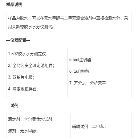
样品说明
样品为胶水，可以在无水甲醇与二甲苯混合溶剂中直接检测水分，采
用莱斯徳胶水水分仪测试。
—
仪器配置
—
1.502胶水水分测定仪；
5.5ml注射器
2. 全封闭安全滴定池组件；
6. 1ul进样针
3. 双铂片电极；
7. 万分之一分析天平
4. 滴定池搅拌台；
—
试剂
—
滴定剂：卡尔费休水试剂，
辅助试剂：二甲苯；
溶剂：无水甲醇；