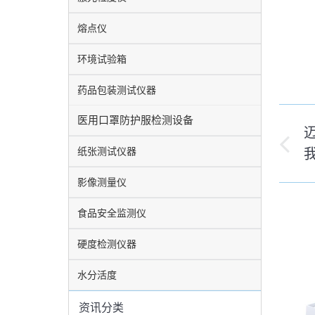
熔点仪
环境试验箱
药品包装测试仪器
文
医用口罩防护服检测设备
章
纸张测试仪器
历
史
导
影像测量仪
的
航
文
食品安全监测仪
章
硬度检测仪器
水分活度
资讯分类