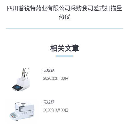
史
导
四川普锐特药业有限公司采购我司差式扫描量
的
航
热仪
文
未
章：
来
的
文
相关文章
章：
无标题
2026年3月30日
无标题
2026年3月30日