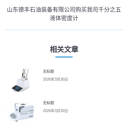
史
导
山东德丰石油装备有限公司购买我司千分之五
的
航
液体密度计
文
未
章：
来
的
文
相关文章
章：
无标题
2026年3月30日
无标题
2026年3月30日