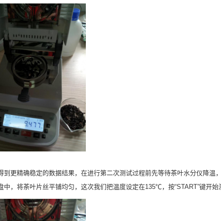
得到更精确稳定的数据结果，在进行第二次测试过程前先等待茶叶水分仪降温，
盘中，将茶叶片丝平铺均匀，这次我们把温度设定在135℃，按“START”键开始测