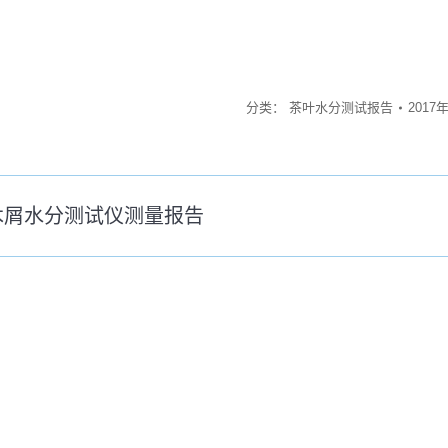
分类：
茶叶水分测试报告
2017
木屑水分测试仪测量报告
未
来
的
文
：
章：