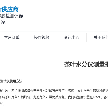
备供应商
橡胶检测仪器
厂家
客户订单
操作视频
资讯中心
关于我
茶叶水分仪测量
分测试仪使用方法
茶叶片：为了使测试过程中茶叶水分仪将茶叶烘干烘透，我们将茶叶摊成分散状
子将茶叶片丝平铺均匀，为避免茶叶烘烤后变焦，我们将温度设置在135℃，按“S
77%；