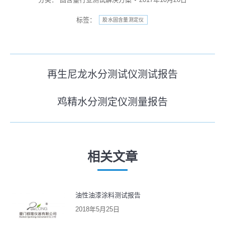
标签：
胶水固含量测定仪
文
再生尼龙水分测试仪测试报告
历
章
史
鸡精水分测定仪测量报告
导
未
的
来
文
航
的
章：
文
相关文章
章：
油性油漆涂料测试报告
2018年5月25日