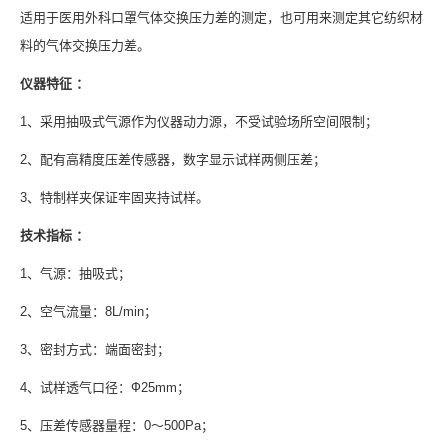
适用于医用外科口罩气体交换压力差的测定，也可用来测定其它纺织材
料的气体交换压力差。
仪器特征 ：
1、采用抽吸式气源作为仪器动力源，不受试验场所空间限制；
2、配有高精度压差传感器，数字显示试样两侧压差；
3、特制样夹保证牢固夹持试样。
技术指标 ：
1、气源：抽吸式；
2、空气流量：8L/min；
3、密封方式：端面密封；
4、试样透气口径：Ф25mm；
5、压差传感器量程：0～500Pa；