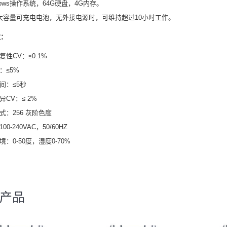
ndows操作系统，64G硬盘，4G内存。
备大容量可充电电池，无外接电源时，可维持超过10小时工作。
数：
复性CV：≤0.1%
：≤5%
时间：≤5秒
异CV：≤ 2%
式：256 灰阶色度
00-240VAC，50/60HZ
境：0-50度，湿度0-70%
产品