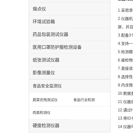
熔点仪
1.采用
2.仪器
环境试验箱
屏，并
药品包装测试仪器
3.配备
4.支持
医用口罩防护服检测设备
5.检测
纸张测试仪器
6.被检
7.直接
影像测量仪
8.选择
9.内含
食品安全监测仪
10.数
蔬菜农残测试仪
食品行业检测
11.仪
12.通
肉类检测仪
13.带
硬度检测仪器
14.仪