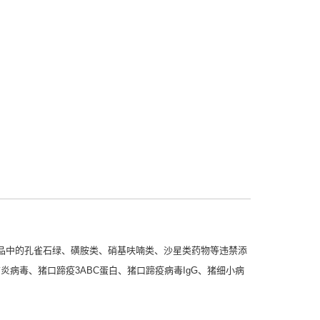
品中的孔雀石绿、磺胺类、硝基呋喃类、沙星类药物等违禁添
炎病毒、猪口蹄疫3ABC蛋白、猪口蹄疫病毒IgG、猪细小病
。