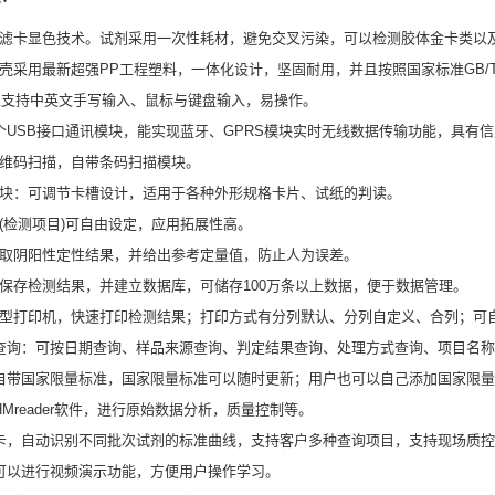
渗滤卡显色技术。试剂采用一次性耗材，避免交叉污染，可以检测胶体金卡类以
机壳采用最新超强PP工程塑料，一体化设计，坚固耐用，并且按照国家标准GB/T20
且支持中英文手写输入、鼠标与键盘输入，易操作。
3个USB接口通讯模块，能实现蓝牙、GPRS模块实时无线数据传输功能，具
一维码扫描，自带条码扫描模块。
模块：可调节卡槽设计，适用于各种外形规格卡片、试纸的判读。
物(检测项目)可自由设定，应用拓展性高。
读取阴阳性定性结果，并给出参考定量值，防止人为误差。
性保存检测结果，并建立数据库，可储存100万条以上数据，便于数据管理。
微型打印机，快速打印检测结果；打印方式有分列默认、分列自定义、合列；可
据查询：可按日期查询、样品来源查询、判定结果查询、处理方式查询、项目名
器自带国家限量标准，国家限量标准可以随时更新；用户也可以自己添加国家限
过HMreader软件，进行原始数据分析，质量控制等。
ID卡，自动识别不同批次试剂的标准曲线，支持客户多种查询项目，支持现场质
器可以进行视频演示功能，方便用户操作学习。