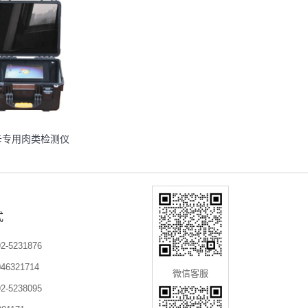
卡专用肉类检测仪
式
-5231876
6321714
微信客服
-5238095