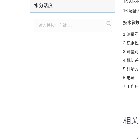
15.Wi
水分活度
16.配
技术参
1.测量重
2.稳定性
3.测量
4.批间差
5.计量方
6.电源：1
7.工作环
相关