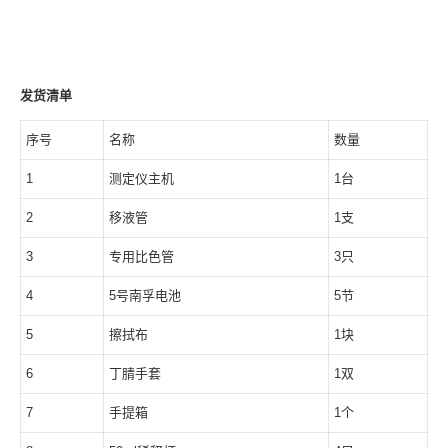
发货清单
序号
名称
数量
1
测定仪主机
1台
2
移液管
1支
3
专用比色管
3只
4
5号南孚电池
5节
5
擦拭布
1块
6
丁腈手套
1双
7
手提箱
1个