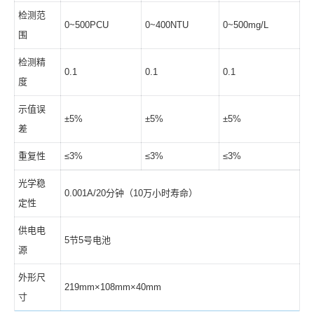
检测范
0~500PCU
0~400NTU
0~500mg/L
围
检测精
0.1
0.1
0.1
度
示值误
±5%
±5%
±5%
差
重复性
≤3%
≤3%
≤3%
光学稳
0.001A/20分钟（10万小时寿命）
定性
供电电
5节5号电池
源
外形尺
219mm×108mm×40mm
寸