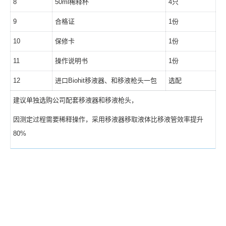
8
50ml稀释杯
4只
9
合格证
1份
10
保修卡
1份
11
操作说明书
1份
12
进口Biohit移液器、和移液枪头一包
选配
建议单独选购公司配套移液器和移液枪头，
因测定过程需要稀释操作，采用移液器移取液体比移液管效率提升
80%