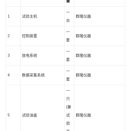
量
一
1
试验主机
群隆仪器
台
一
2
控制装置
群隆仪器
套
一
3
放电系统
群隆仪器
套
一
4
数据采集系统
群隆仪器
套
一
只
(兼
5
试验油盒
试
群隆仪器
验