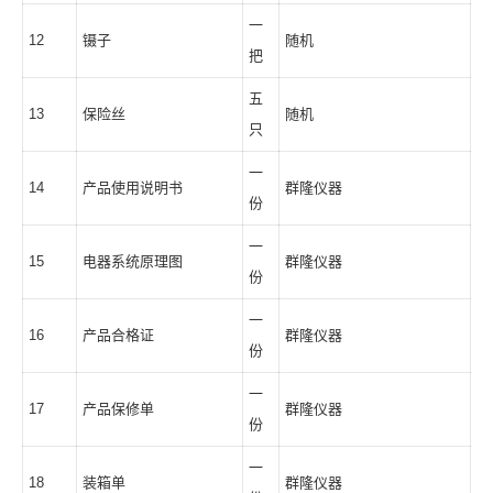
一
12
镊子
随机
把
五
13
保险丝
随机
只
一
14
产品使用说明书
群隆仪器
份
一
15
电器系统原理图
群隆仪器
份
一
16
产品合格证
群隆仪器
份
一
17
产品保修单
群隆仪器
份
一
18
装箱单
群隆仪器