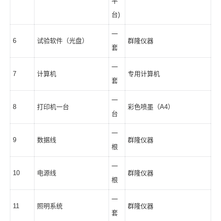
平
台)
一
6
试验软件（光盘）
群隆仪器
套
一
7
计算机
专用计算机
套
一
8
打印机一台
彩色喷墨（A4）
台
一
9
数据线
群隆仪器
根
一
10
电源线
群隆仪器
根
一
11
照明系统
群隆仪器
套