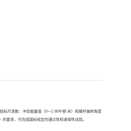
组标尺读数：冲击能量值（0～2.90牛顿·米）和摆杆偏转角度
试验方法》的要求，可完成国标规定的通过性和递增性试验。