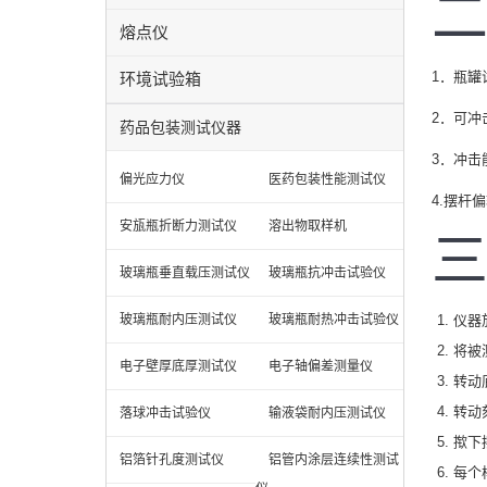
二
熔点仪
1．瓶罐
环境试验箱
2．可冲
药品包装测试仪器
3．冲击
偏光应力仪
医药包装性能测试仪
4.摆杆
安瓬瓶折断力测试仪
溶出物取样机
三
玻璃瓶垂直载压测试仪
玻璃瓶抗冲击试验仪
玻璃瓶耐内压测试仪
玻璃瓶耐热冲击试验仪
仪器
将被
电子壁厚底厚测试仪
电子轴偏差测量仪
转动
转动
落球冲击试验仪
输液袋耐内压测试仪
揿下
铝箔针孔度测试仪
铝管内涂层连续性测试
每个