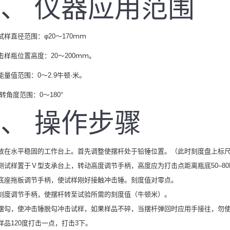
、 仪器应用范围
试样直径范围：φ20～170ｍｍ
击样瓶位置高度：20～200ｍｍ。
能量值范围：0～2.9牛顿·米。
偏转角度范围：0～180°
、 操作步骤
放在水平稳固的工作台上。首先调整使摆杆处于铅锤位置。（此时刻度盘上标
测试样置于Ｖ型支承台上，转动高度调节手柄，高度应为打击点距离瓶底50–80
底座拖板调节手柄，使试样刚好接触冲击锤。刻度值对零点。
刻度调节手柄，使摆杆转至试验所需的刻度值（牛顿米）。
摆勾，使冲击锤脱勾冲击试样，如果样品不碎，当摆杆弹回时应用手接往，勿
样品120度打击一点，打击3下。