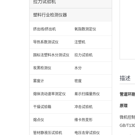
拉力试验机
塑料行业检测仪器
挤出线/挤出机
氧指数测定仪
导热系数测试仪
注塑机
国标法塑料水分测试仪
拉力试验机
炭黑检测仪
水分
描述
雾度计
密度
熔体流动速率测定仪
差示扫描量热仪
管道环
原理
干燥试验箱
冲击试验机
微机控制万能
熔点仪
维卡热变形
GB/T1
管材静液压试验机
电压击穿试验仪