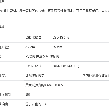
用途
定热塑性管材、复合管材等的拉伸、环刚度等性能测定。可用于科研部门、大专
指标
LSDHGD-2T
LSDHGD -5T
道直径;
350cm
350cm
;
PVC管 玻璃钢管 波纹管
：
20KN（2T）
30KN-50KN(3T-5T)
量仪;
选配波纹管专用
含内径测量仪波纹
围
最大试验力的0.4%—100%
精度级别
1级
准确度
优于示值的±1%