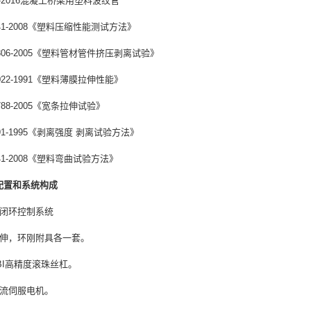
29-2016混凝土桥梁用塑料波纹管
041-2008《塑料压缩性能测试方法》
9806-2005《塑料管材管件挤压剥离试验》
3022-1991《塑料薄膜拉伸性能》
5788-2005《宽条拉伸试验》
791-1995《剥离强度 剥离试验方法》
341-2008《塑料弯曲试验方法》
配置和系统构成
式闭环控制系统
拉伸，环刚附具各一套。
TBI高精度滚珠丝杠。
交流伺服电机。