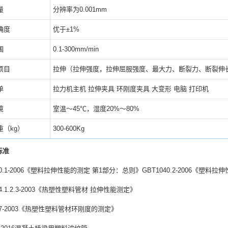
量
分辨率为0.001mm
确度
优于±1%
围
0.1-300mm/min
项目
拉伸（拉伸强度，拉伸屈服强度、最大力、断裂力、断裂伸长
单
拉力机主机 拉伸夹具 环刚度夹具 大变形 电脑 打印机
境
室温～45℃，湿度20%～80%
重（kg）
300-600Kg
标准
040.1-2006《塑料拉伸性能的测定 第1部分：总则》GBT1040.2-2006《
04.1.2.3-2003《热塑性塑料管材 拉伸性能测定》
647-2003《热塑性塑料管材环刚度的测定》