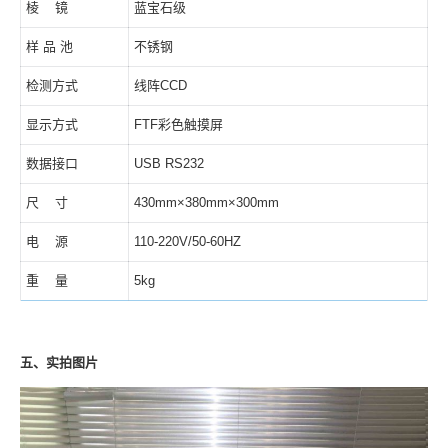
棱 镜
蓝宝石级
样 品 池
不锈钢
检测方式
线阵CCD
显示方式
FTF彩色触摸屏
数据接口
USB RS232
尺 寸
430mm×380mm×300mm
电 源
110-220V/50-60HZ
重 量
5kg
五、实拍图片