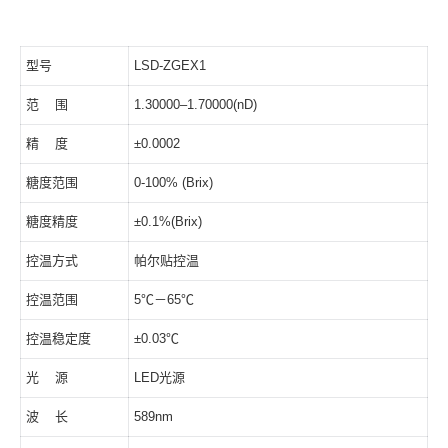
型号
LSD-ZGEX1
范 围
1.30000–1.70000(nD)
精 度
±0.0002
糖度范围
0-100% (Brix)
糖度精度
±0.1%(Brix)
控温方式
帕尔贴控温
控温范围
5℃－65℃
控温稳定度
±0.03℃
光 源
LED光源
波 长
589nm