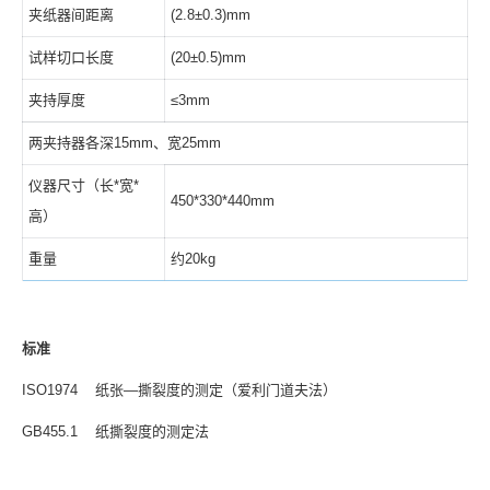
夹纸器间距离
(2.8±0.3)mm
试样切口长度
(20±0.5)mm
夹持厚度
≤3mm
两夹持器各深15mm、宽25mm
仪器尺寸（长*宽*
450*330*440mm
高）
重量
约20kg
标准
ISO1974 纸张—撕裂度的测定（爱利门道夫法）
GB455.1 纸撕裂度的测定法