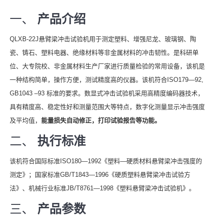
一、
产品介绍
QLXB-22J悬臂梁冲击试验机用于测定塑料、增强尼龙、玻璃钢、陶
瓷、铸石、塑料电器、绝缘材料等非金属材料的冲击韧性。是科研单
位、大专院校、非金属材料生产厂家进行质量检验的常用设备，该机是
一种结构简单，操作方便，测试精度高的仪器。该机符合ISO179—92,
GB1043 –93 标准的要求。数显式冲击试验机采用高精度编码器技术，
具有精度高、稳定性好和测量范围大等特点，数字化测量显示冲击强度
及平均值，
能量损失自动修正
，
打印试验报告
等功能
。
二、
执行标准
该机符合国际标准ISO180—1992《塑料—硬质材料悬臂梁冲击强度的
测定》；国家标准GB/T1843—1996《硬质塑料悬臂梁冲击试验方
法》、机械行业标准JB/T8761—1998《塑料悬臂梁冲击试验机》。
三、
产品参数