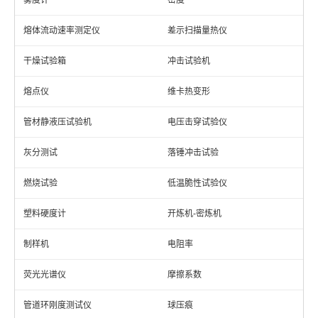
雾度计
密度
熔体流动速率测定仪
差示扫描量热仪
干燥试验箱
冲击试验机
熔点仪
维卡热变形
管材静液压试验机
电压击穿试验仪
灰分测试
落锤冲击试验
燃烧试验
低温脆性试验仪
塑料硬度计
开炼机-密炼机
制样机
电阻率
荧光光谱仪
摩擦系数
管道环刚度测试仪
球压痕