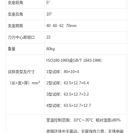
支座前角
5°
支座后角
10°
支座跨距
40 60 62 70mm
刀刃中心距钳口
22
重量
80kg
ISO180-1993或GB/T 1843-1996：
试样类型及尺寸
1型试样：80×10×4
3
（长×宽×厚）mm
2型试样：63.5×12.7×6.4
3型试样：63.5×12.7×3.2
4型试样：63.5×12.7×12.7
室温控制范围：10℃～35℃ 相对湿度≤80%
周围环境中无震动，无腐蚀性介质，无强电磁