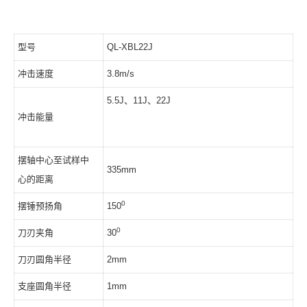
型号
QL-XBL22J
冲击速度
3.8m/s
5.5J、11J、22J
冲击能量
摆轴中心至试样中
335mm
心的距离
0
摆锤预扬角
150
0
刀刃夹角
30
刀刃圆角半径
2mm
支座圆角半径
1mm