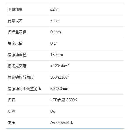
测量精度
≤2nm
复零误差
≤2nm
光程差示值
0.1nm
角度示值
0.1°
偏振场直径
150mm
视场光亮度
>120cd/m2
检偏镜旋转角度
360°(±180°
偏振场间距调整范围
50-250mm
光源
LED色温 3500K
功率
8w
电压
AV220V/50Hz