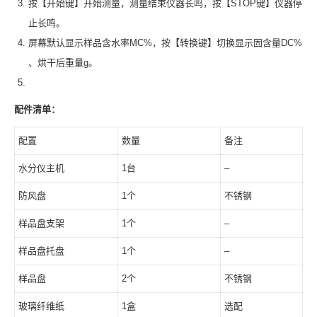
按【开始键】开始测量，测量结束仪器长鸣，按【STOP键】仪器停
止长鸣。
屏幕默认显示样品含水率MC%，按【转换键】切换显示固含量DC%
、烘干后重量g。
配件清单：
配置
数量
备注
水分仪主机
1台
–
防风盘
1个
不锈钢
样品盘支架
1个
–
样品盘托盘
1个
–
样品盘
2个
不锈钢
玻璃纤维纸
1盒
选配