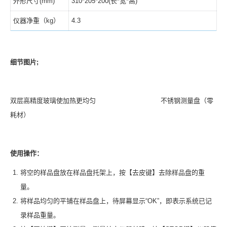
外形尺寸(mm)
310*205*200(长*宽*高)
仪器净重（kg）
4.3
细节图片;
双层高精度玻璃使加热更均匀 不锈钢测量盘（零
耗材）
使用操作：
将空的样品盘放在样品盘托架上，按【去皮键】去除样品盘的重
量。
将样品均匀的平铺在样品盘上，待屏幕显示“OK”，即表示系统已记
录样品重量。