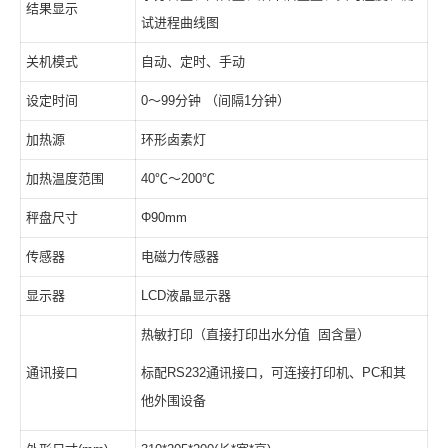
结果显示
试进程曲线图
关机模式
自动、定时、手动
设定时间
0～99分钟 （间隔1分钟）
加热源
环形卤素灯
加热温度范围
40℃～200℃
秤盘尺寸
Φ90mm
传感器
电磁力传感器
显示器
LCD液晶显示器
热敏打印（直接打印出水分值 固含量）
通讯接口
标配RS232通讯接口，可连接打印机、PC和其
他外围设备