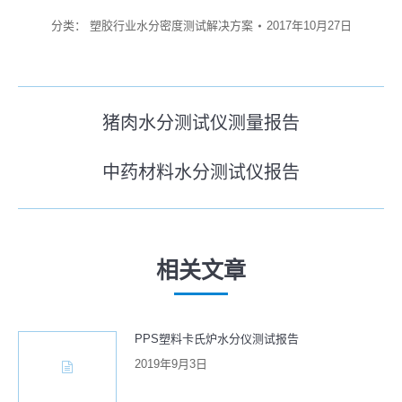
分类：
塑胶行业水分密度测试解决方案
2017年10月27日
文
猪肉水分测试仪测量报告
历
章
史
中药材料水分测试仪报告
导
未
的
来
文
航
的
章：
文
相关文章
章：
PPS塑料卡氏炉水分仪测试报告
2019年9月3日