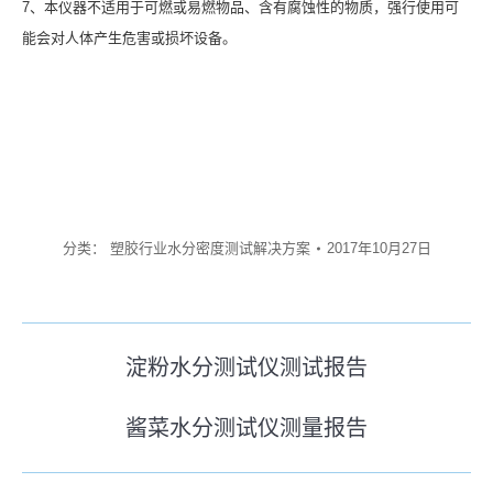
7、本仪器不适用于可燃或易燃物品、含有腐蚀性的物质，强行使用可
能会对人体产生危害或损坏设备。
分类：
塑胶行业水分密度测试解决方案
2017年10月27日
文
淀粉水分测试仪测试报告
历
章
史
酱菜水分测试仪测量报告
导
未
的
来
文
航