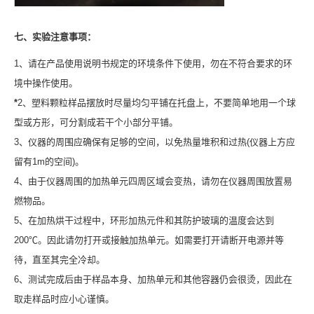
七、实验注意事项：
1、请在产品使用说明书规定的环境条件下使用，勿在不符合要求的环
境中操作使用。
*
2、塑料颗粒样品摆放时尽量均匀平铺在托盘上，不要简单地用一个球
型或方形，可分割成若干个小部分平铺。
3、仪器的周围应确保有足够的空间，以免热量堆积和过热(仪器上方应
留有1m的空间)。
4、由于仪器周围的加热单元四周区域会变热，请勿在仪器周围放置易
燃物品。
5、在加热烘干过程中，环形加热元件和其防护玻璃的温度会达到
200℃。因此请勿打开或接触加热单元。如需要打开请断开电源并等
待，直至其完全冷却。
6、测试完成后由于样品本身、加热单元和其他容器仍会很烫，因此在
取走样品时应小心谨慎。