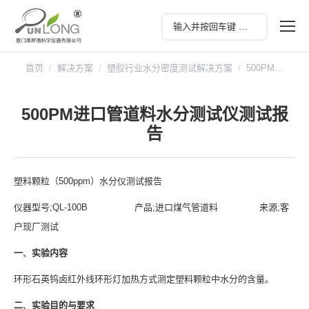
您在这里：
首页
解决方案
塑胶行业水分密度测试解决方案
500PM…
500PM进口管道料水分测试仪测试报
告
塑料颗粒（500ppm）水分仪测试报告
仪器型号;QL-100B 产品;进口煤气管道料 来源;客
户现厂测试
一
、
实验内容
环形石英钨卤红外线环形灯加热方式测定塑料颗粒中水分的含量。
二
、
实验目的与要求