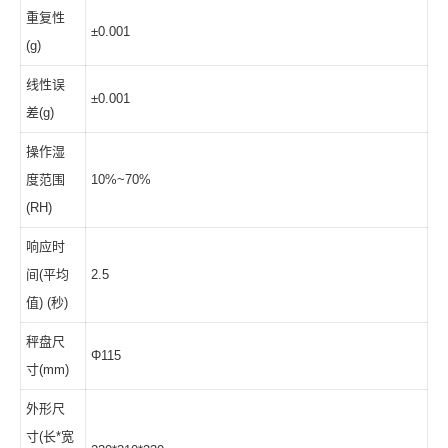
重复性
±0.001
(g)
线性误
±0.001
差(g)
操作湿
度范围
10%~70%
(RH)
响应时
间(平均
2.5
值) (秒)
秤盘尺
Φ115
寸(mm)
外形尺
寸(长*宽