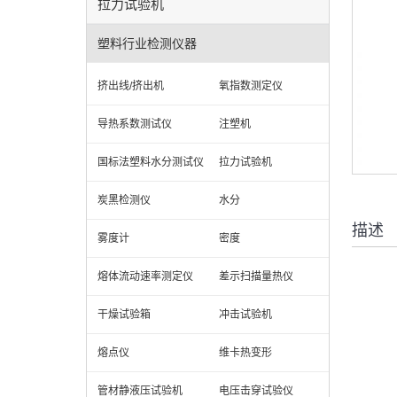
拉力试验机
塑料行业检测仪器
挤出线/挤出机
氧指数测定仪
导热系数测试仪
注塑机
国标法塑料水分测试仪
拉力试验机
炭黑检测仪
水分
描述
雾度计
密度
熔体流动速率测定仪
差示扫描量热仪
干燥试验箱
冲击试验机
熔点仪
维卡热变形
管材静液压试验机
电压击穿试验仪