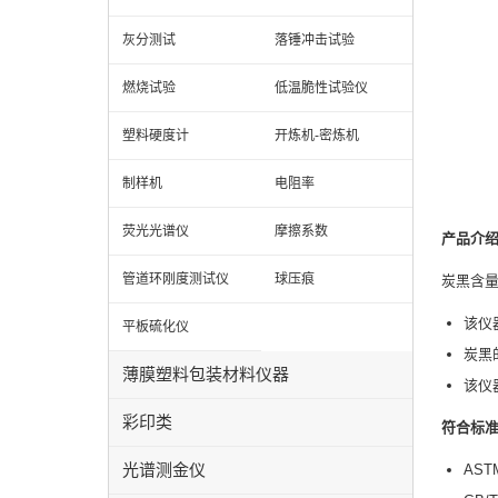
灰分测试
落锤冲击试验
燃烧试验
低温脆性试验仪
塑料硬度计
开炼机-密炼机
制样机
电阻率
荧光光谱仪
摩擦系数
产品介绍
管道环刚度测试仪
球压痕
炭黑含
该仪
平板硫化仪
炭黑
薄膜塑料包装材料仪器
该仪
彩印类
符合标
光谱测金仪
AS