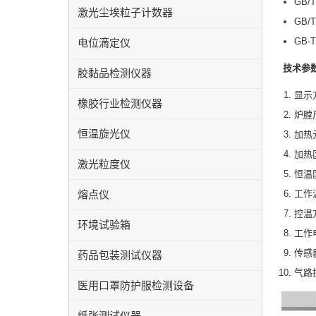
GB/
激光尘埃粒子计数器
GB/
GB
电位滴定仪
技术参数
胶黏品检测仪器
显示
橡胶行业检测仪器
炉膛尺
恒温旋光仪
加热
加热
激光粒度仪
恒温
熔点仪
工作
控温
环境试验箱
工作电
传感
药品包装测试仪器
气路
医用口罩防护服检测设备
纸张测试仪器