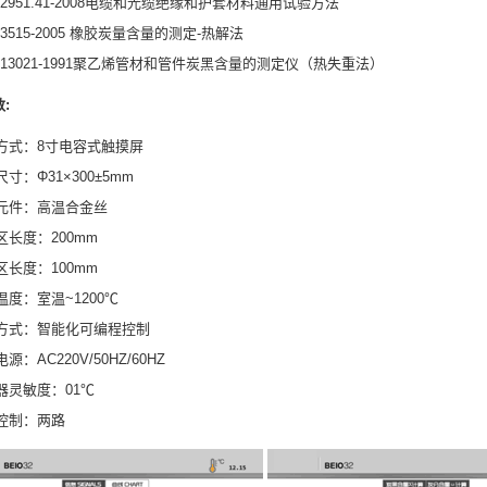
T2951.41-2008电缆和光缆绝缘和护套材料通用试验方法
T3515-2005 橡胶炭量含量的测定-热解法
-T13021-1991聚乙烯管材和管件炭黑含量的测定仪（热失重法）
:
方式：8寸电容式触摸屏
寸：Φ31×300±5mm
元件：高温合金丝
区长度：200mm
区长度：100mm
温度：室温~1200℃
方式：智能化可编程控制
源：AC220V/50HZ/60HZ
器灵敏度：01℃
控制：两路