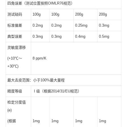
四角误差（测试位置按照OIMLR76规范）
测试砝码
100g
100g
200g
200g
标准偏差
0.2mg
0.2mg
0.25mg
0.3mg
典型误差
0.3mg
0.3mg
0.4mg
0.5mg
灵敏度漂移
(+10℃～
8 ppm/K
+30℃)
最大去皮范围：小于100%最大量程
精度等级
Ⅰ级（根据2014/31/EU规范）
检定分度值
(e)
(根据
1mg
1mg
1mg
1mg