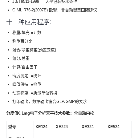
JB/T9511-1999 天平包装技术条件
OIML R76-2(2007E) 欧盟：非自动衡器国际建议
十二种应用程序：
称量/填充 ●计数
称重百分比
混合/净重称重(预置去皮)
组分/总重
计算/自由因子
密度测定 ●统计
峰值保持 ●检重
动态称重 ●质量单位转换
打印输出，数据输出符合GLP/GMP的要求
分度值0.1mg电子分析天平技术参数：全自动内校
型号
XE124
XE224
XE324
XE524