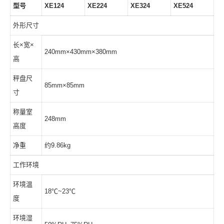
型号
XE124
XE224
XE324
XE524
外形尺寸
长×宽×
240mm×430mm×380mm
高
秤盘尺
85mm×85mm
寸
称量室
248mm
高度
净重
约9.86kg
工作环境
环境温
18℃~23℃
度
环境湿