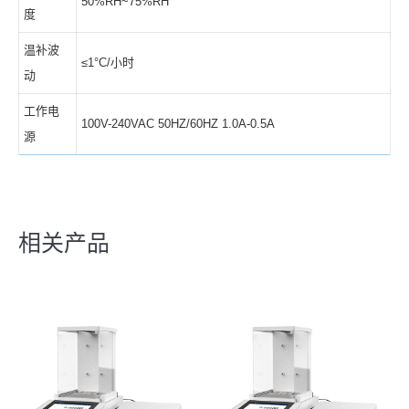
50%RH~75%RH
度
温补波
≤1°C/小时
动
工作电
100V-240VAC 50HZ/60HZ 1.0A-0.5A
源
相关产品